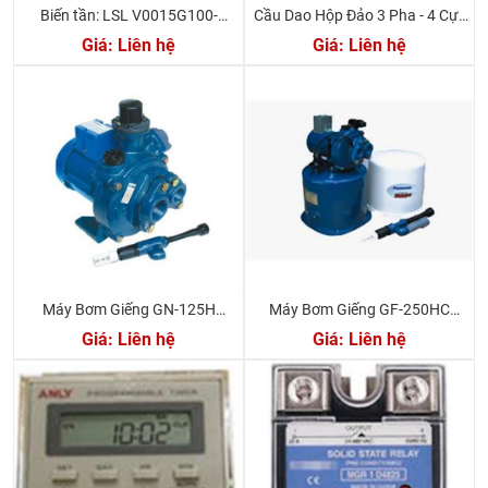
Biến tần: LSL V0015G100-
Cầu Dao Hộp Đảo 3 Pha - 4 Cực
4EONN 1,5KW - 2HP 4A
250A Vanikip
Giá: Liên hệ
Giá: Liên hệ
Máy Bơm Giếng GN-125H
Máy Bơm Giếng GF-250HC
Panasonic
Panasonic
Giá: Liên hệ
Giá: Liên hệ