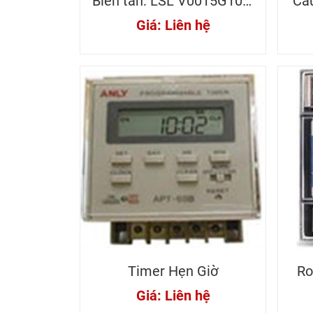
Biến tần: LSL V0015G100-
Cầ
4EONN 1,5KW - 2HP 4A
Giá: Liên hệ
Timer Hẹn Giờ
Ro
Giá: Liên hệ