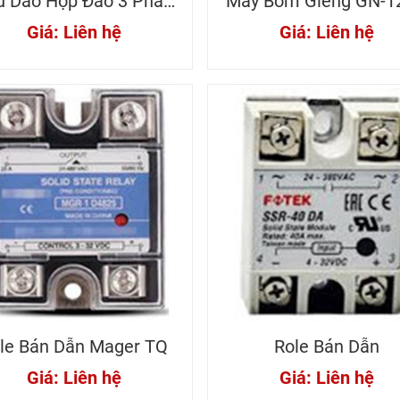
u Dao Hộp Đảo 3 Pha -
Máy Bơm Giếng GN-1
4 Cực 250A Vanikip
Panasonic
Giá: Liên hệ
Giá: Liên hệ
le Bán Dẫn Mager TQ
Role Bán Dẫn
Giá: Liên hệ
Giá: Liên hệ