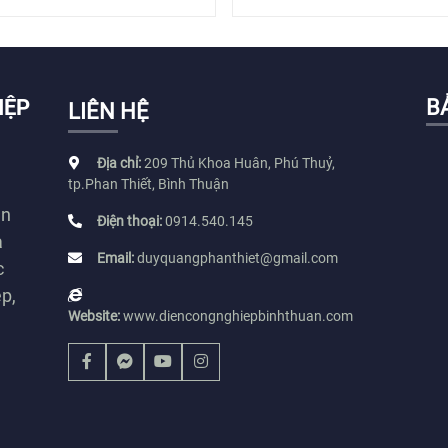
IỆP
B
LIÊN HỆ
Địa chỉ:
209 Thủ Khoa Huân, Phú Thuỷ,
tp.Phan Thiết, Bình Thuận
ện
Điện thoại:
0914.540.145
à
Email:
duyquangphanthiet@gmail.com
c
ệp,
Website:
www.diencongnghiepbinhthuan.com