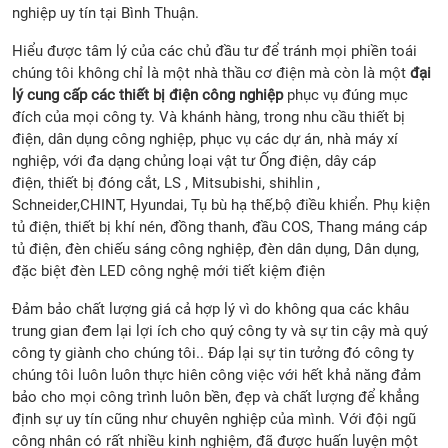
nghiệp uy tín tại Bình Thuận.
Hiểu được tâm lý của các chủ đầu tư để tránh mọi phiền toái
chúng tôi không chỉ là một nhà thầu cơ điện mà còn là một
đại
lý cung cấp các thiết bị điện
công nghiệp
phục vụ đúng mục
đích của mọi công ty. Và khánh hàng, trong nhu cầu thiết bị
điện, dân dụng công nghiệp, phục vụ các dự án, nhà máy xí
nghiệp, với đa dạng chủng loại vật tư Ống điện, dây cáp
điện, thiết bị đóng cắt, LS , Mitsubishi, shihlin ,
Schneider,CHINT, Hyundai, Tụ bù hạ thế,bộ điều khiển. Phụ kiện
tủ điện, thiết bị khí nén, đồng thanh, đầu COS, Thang máng cáp
tủ điện, đèn chiếu sáng công nghiệp, đèn dân dụng, Dân dụng,
đặc biệt đèn LED công nghệ mới tiết kiệm điện
Đảm bảo chất lượng giá cả hợp lý vì do không qua các khâu
trung gian đem lại lợi ích cho quý công ty và sự tin cậy mà quý
công ty giành cho chúng tôi.. Đáp lại sự tin tưởng đó công ty
chúng tôi luôn luôn thực hiên công việc với hết khả năng đảm
bảo cho mọi công trình luôn bền, đẹp và chất lượng để khẳng
định sự uy tín cũng như chuyên nghiệp của mình. Với đội ngũ
công nhân có rất nhiều kinh nghiệm, đã được huấn luyện một