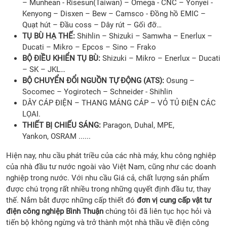
– Munhean - Risesun(Taiwan) – Omega - CNC – Yonyei -
Kenyong – Disxen – Bew – Camsco - Đồng hồ EMIC –
Quạt hút – Đầu coss – Dây rút – Gối đỡ…
TỤ BÙ HẠ THẾ:
Shihlin – Shizuki – Samwha – Enerlux –
Ducati – Mikro – Epcos – Sino – Frako
BỘ ĐIỀU KHIỂN TỤ BÙ:
Shizuki – Mikro – Enerlux – Ducati
– SK – JKL…
BỘ CHUYỂN ĐỔI NGUỒN TỰ ĐỘNG (ATS):
Osung –
Socomec – Yogirotech – Schneider - Shihlin
DÂY CÁP ĐIỆN – THANG MÁNG CÁP – VỎ TỦ ĐIỆN CÁC
LỌAI.
THIẾT BỊ CHIẾU SÁNG:
Paragon, Duhal, MPE,
Yankon, OSRAM ......
Hiện nay, nhu cầu phát triều của các nhà máy, khu công nghiêp
của nhà đầu tư nước ngoài vào Việt Nam, cũng như các doanh
nghiệp trong nước. Với nhu cầu Giá cả, chất lượng sản phẩm
được chú trọng rất nhiều trong những quyết định đầu tư, thay
thế. Nắm bắt được những cấp thiết đó
đơn vị cung cấp vật tư
điện công nghiệp Bình Thuận
chúng tôi đã liên tục học hỏi và
tiến bộ không ngừng và trở thành một nhà thầu về điện công