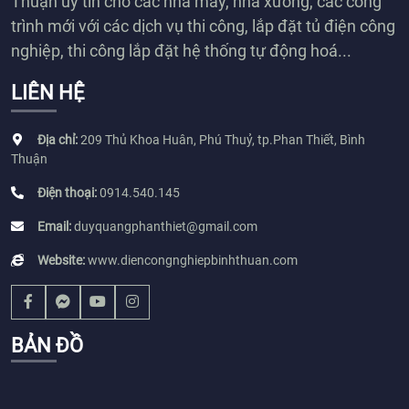
Thuận uy tín cho các nhà máy, nhà xưởng, các công
trình mới với các dịch vụ thi công, lắp đặt tủ điện công
nghiệp, thi công lắp đặt hệ thống tự động hoá...
LIÊN HỆ
Địa chỉ:
209 Thủ Khoa Huân, Phú Thuỷ, tp.Phan Thiết, Bình
Thuận
Điện thoại:
0914.540.145
Email:
duyquangphanthiet@gmail.com
Website:
www.diencongnghiepbinhthuan.com
BẢN ĐỒ