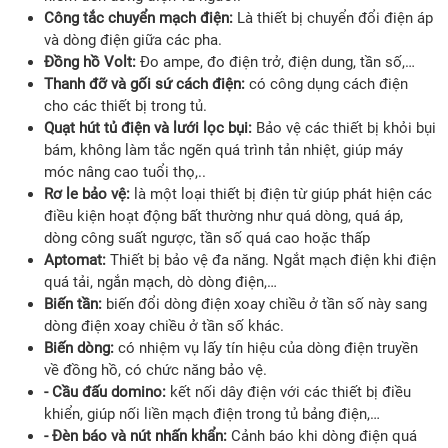
Công tắc chuyển mạch điện:
Là thiết bị chuyển đổi điện áp
và dòng điện giữa các pha.
Đồng hồ Volt:
Đo ampe, đo điện trở, điện dung, tần số,…
Thanh đỡ và gối sứ cách điện:
có công dụng cách điện
cho các thiết bị trong tủ.
Quạt hút tủ điện và lưới lọc bụi:
Bảo vệ các thiết bị khỏi bụi
bám, không làm tắc ngẽn quá trình tản nhiệt, giúp máy
móc nâng cao tuổi thọ,..
Rơ le bảo vệ:
là một loại thiết bị điện từ giúp phát hiện các
điều kiện hoạt động bất thường như quá dòng, quá áp,
dòng công suất ngược, tần số quá cao hoặc thấp
Aptomat:
Thiết bị bảo vệ đa năng. Ngắt mạch điện khi điện
quá tải, ngắn mạch, dò dòng điện,…
Biến tần:
biến đổi dòng điện xoay chiều ở tần số này sang
dòng điện xoay chiều ở tần số khác.
Biến dòng:
có nhiệm vụ lấy tín hiệu của dòng điện truyền
về đồng hồ, có chức năng bảo vệ.
- Cầu đấu domino:
kết nối dây điện với các thiết bị điều
khiển, giúp nối liền mạch điện trong tủ bảng điện,…
- Đèn báo và nút nhấn khẩn:
Cảnh báo khi dòng điện quá