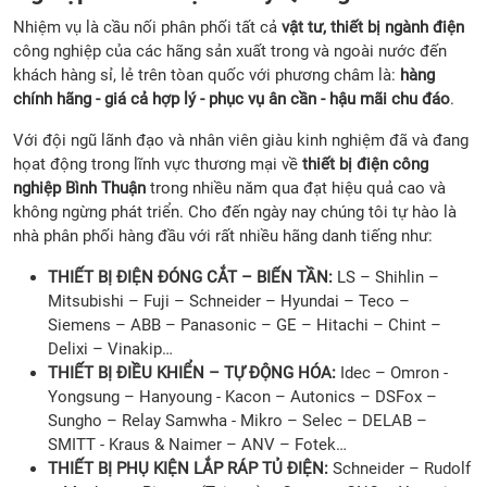
Nhiệm vụ là cầu nối phân phối tất cả
vật tư, thiết bị ngành điện
công nghiệp của các hãng sản xuất trong và ngoài nước đến
khách hàng sỉ, lẻ trên tòan quốc với phương châm là:
hàng
chính hãng - giá cả hợp lý - phục vụ ân cần - hậu mãi chu đáo
.
Với đội ngũ lãnh đạo và nhân viên giàu kinh nghiệm đã và đang
họat động trong lĩnh vực thương mại về
thiết bị điện công
nghiệp Bình Thuận
trong nhiều năm qua đạt hiệu quả cao và
không ngừng phát triển. Cho đến ngày nay chúng tôi tự hào là
nhà phân phối hàng đầu với rất nhiều hãng danh tiếng như:
THIẾT BỊ ĐIỆN ĐÓNG CẮT – BIẾN TẦN:
LS – Shihlin –
Mitsubishi – Fuji – Schneider – Hyundai – Teco –
Siemens – ABB – Panasonic – GE – Hitachi – Chint –
Delixi – Vinakip…
THIẾT BỊ ĐIỀU KHIỂN – TỰ ĐỘNG HÓA:
Idec – Omron -
Yongsung – Hanyoung - Kacon – Autonics – DSFox –
Sungho – Relay Samwha - Mikro – Selec – DELAB –
SMITT - Kraus & Naimer – ANV – Fotek…
THIẾT BỊ PHỤ KIỆN LẮP RÁP TỦ ĐIỆN:
Schneider – Rudolf